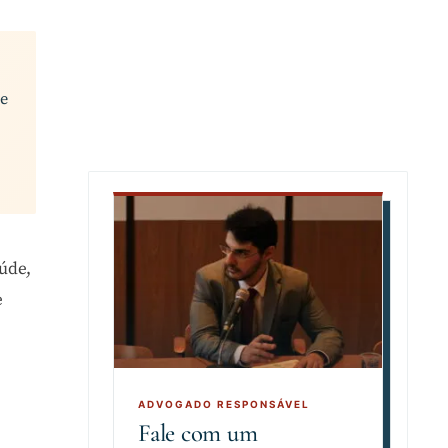
de
úde,
e
Fale com um