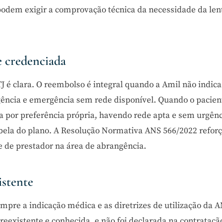
 podem exigir a comprovação técnica da necessidade da len
e credenciada
TJ é clara. O reembolso é integral quando a Amil não indic
gência e emergência sem rede disponível. Quando o pacien
 por preferência própria, havendo rede apta e sem urgênc
abela do plano. A Resolução Normativa ANS 566/2022 reforç
e de prestador na área de abrangência.
istente
umpre a indicação médica e as diretrizes de utilização da A
eexistente e conhecida, e não foi declarada na contratação