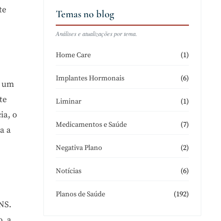
te
Temas no blog
Análises e atualizações por tema.
(1)
Home Care
(6)
Implantes Hormonais
a um
te
(1)
Liminar
ia, o
(7)
Medicamentos e Saúde
a a
(2)
Negativa Plano
(6)
Notícias
(192)
Planos de Saúde
NS.
, a