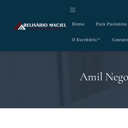
Pular
para
o
Home
Para Pacientes
conteúdo
O Escritório
Contat
Amil Negou