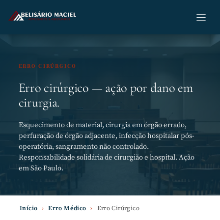
Pular
para
o
conteúdo
ERRO CIRÚRGICO
Erro cirúrgico — ação por dano em
cirurgia.
Esquecimento de material, cirurgia em órgão errado,
perfuração de órgão adjacente, infecção hospitalar pós-
operatória, sangramento não controlado.
Responsabilidade solidária de cirurgião e hospital. Ação
em São Paulo.
Início
›
Erro Médico
›
Erro Cirúrgico