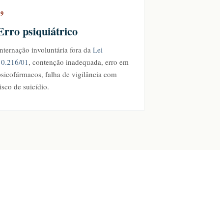
09
Erro psiquiátrico
nternação involuntária fora da
Lei
10.216/01
, contenção inadequada, erro em
psicofármacos, falha de vigilância com
isco de suicídio.