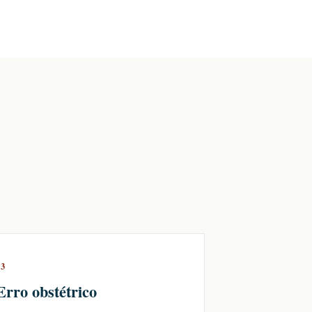
03
Erro obstétrico