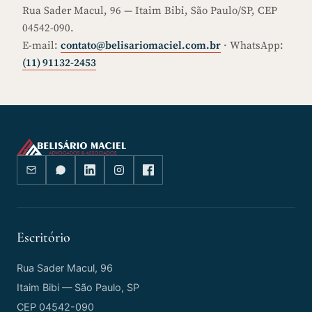
Rua Sader Macul, 96 — Itaim Bibi, São Paulo/SP, CEP
04542-090.
E-mail:
contato@belisariomaciel.com.br
· WhatsApp:
(11) 91132-2453
Escritório
Rua Sader Macul, 96
Itaim Bibi — São Paulo, SP
CEP 04542-090