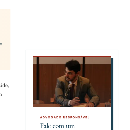
 o
úde,
o
Fale com um