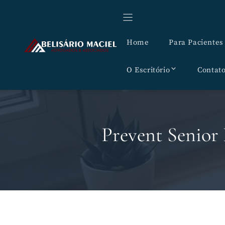
Pular
para
o
Home
Para Pacientes
conteúdo
O Escritório
Contat
Prevent Senior