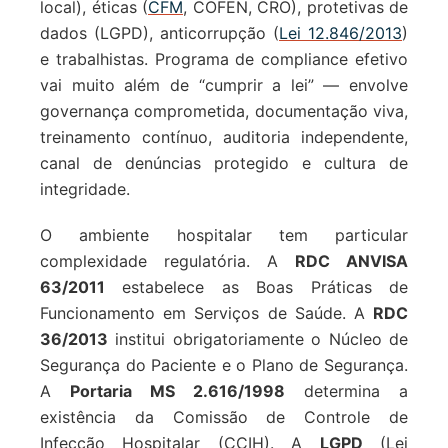
local), éticas (
CFM
, COFEN, CRO), protetivas de
dados (LGPD), anticorrupção (
Lei 12.846/2013
)
e trabalhistas. Programa de compliance efetivo
vai muito além de “cumprir a lei” — envolve
governança comprometida, documentação viva,
treinamento contínuo, auditoria independente,
canal de denúncias protegido e cultura de
integridade.
O ambiente hospitalar tem particular
complexidade regulatória. A
RDC ANVISA
63/2011
estabelece as Boas Práticas de
Funcionamento em Serviços de Saúde. A
RDC
36/2013
institui obrigatoriamente o Núcleo de
Segurança do Paciente e o Plano de Segurança.
A
Portaria MS 2.616/1998
determina a
existência da Comissão de Controle de
Infecção Hospitalar (CCIH). A
LGPD
(Lei