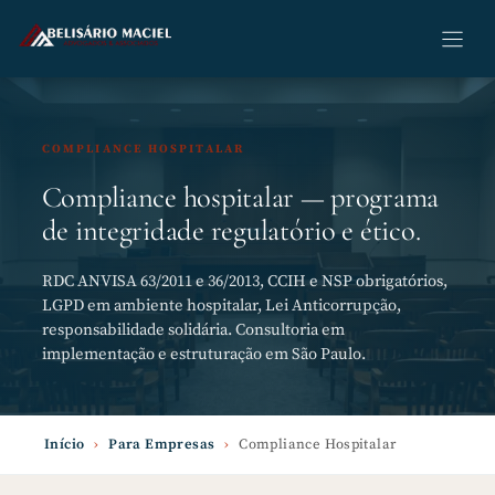
Pular
para
o
conteúdo
COMPLIANCE HOSPITALAR
Compliance hospitalar — programa
de integridade regulatório e ético.
RDC ANVISA 63/2011 e 36/2013, CCIH e NSP obrigatórios,
LGPD em ambiente hospitalar, Lei Anticorrupção,
responsabilidade solidária. Consultoria em
implementação e estruturação em São Paulo.
Início
›
Para Empresas
›
Compliance Hospitalar