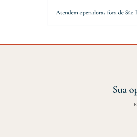
Atendem operadoras fora de São 
Sua op
E