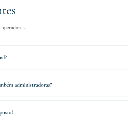
ntes
e operadoras.
al?
ambém administradoras?
posta?