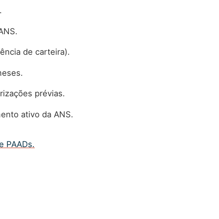
.
 ANS.
ência de carteira).
meses.
rizações prévias.
ento ativo da ANS.
de PAADs.