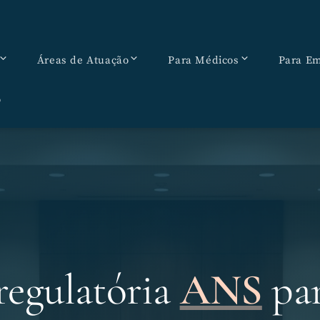
Áreas de Atuação
Para Médicos
Para Em
o
regulatória
ANS
pa