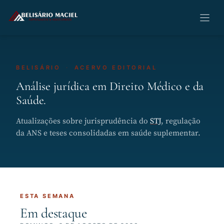
Pular
para
o
conteúdo
BELISÁRIO
·
ACERVO EDITORIAL
Análise jurídica em Direito Médico e da
Saúde.
Atualizações sobre jurisprudência do
STJ
, regulação
da ANS e teses consolidadas em saúde suplementar.
ESTA SEMANA
Em destaque