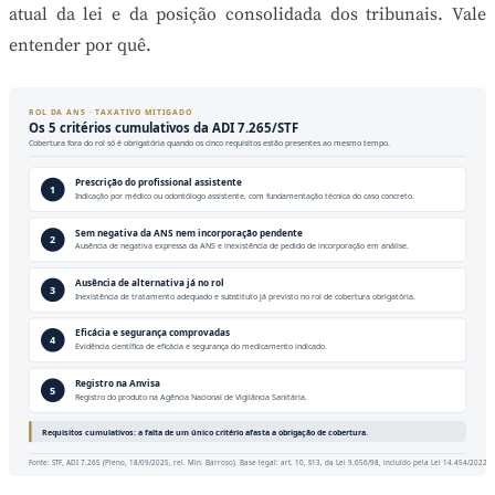
atual da lei e da posição consolidada dos tribunais. Vale
entender por quê.
ROL DA ANS · TAXATIVO MITIGADO
Os 5 critérios cumulativos da ADI 7.265/STF
Cobertura fora do rol só é obrigatória quando os cinco requisitos estão presentes ao mesmo tempo.
Prescrição do profissional assistente
1
Indicação por médico ou odontólogo assistente, com fundamentação técnica do caso concreto.
Sem negativa da ANS nem incorporação pendente
2
Ausência de negativa expressa da ANS e inexistência de pedido de incorporação em análise.
Ausência de alternativa já no rol
3
Inexistência de tratamento adequado e substituto já previsto no rol de cobertura obrigatória.
Eficácia e segurança comprovadas
4
Evidência científica de eficácia e segurança do medicamento indicado.
Registro na Anvisa
5
Registro do produto na Agência Nacional de Vigilância Sanitária.
Requisitos cumulativos: a falta de um único critério afasta a obrigação de cobertura.
Fonte: STF, ADI 7.265 (Pleno, 18/09/2025, rel. Min. Barroso). Base legal: art. 10, §13, da Lei 9.656/98, incluído pela Lei 14.454/2022.