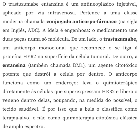
O trastuzumabe entansina é um antineoplásico injetável,
aplicado por via intravenosa. Pertence a uma classe
moderna chamada
conjugado anticorpo-fármaco
(na sigla
em inglês, ADC). A ideia é engenhosa: o medicamento une
duas peças numa só molécula. De um lado, o
trastuzumabe
,
um anticorpo monoclonal que reconhece e se liga à
proteína HER2 na superfície da célula tumoral. De outro, a
entansina
(também chamada DM1), um agente citotóxico
potente que destrói a célula por dentro. O anticorpo
funciona como um endereço: leva o quimioterápico
diretamente às células que superexpressam HER2 e libera o
veneno dentro delas, poupando, na medida do possível, o
tecido saudável. É por isso que a bula o classifica como
terapia-alvo, e não como quimioterapia citotóxica clássica
de amplo espectro.