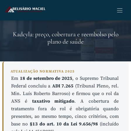
Pular
para
o
conteúdo
Kadcyla: preço, cobertura e reembolso pelo
plano de saúde
ATUALIZAÇÃO NORMATIVA 2025
Em
18 de setembro de 2025
, o Supremo Tribunal
Federal concluiu a
ADI 7.265
(Tribunal Pleno, rel.
Min. Luís Roberto Barroso) e firmou que o rol da
ANS é
taxativo mitigado
. A cobertura de
tratamento fora do rol é obrigatória quando
presentes, ao mesmo tempo, cinco critérios, com
base no
§13 do art. 10 da Lei 9.656/98
(incluído