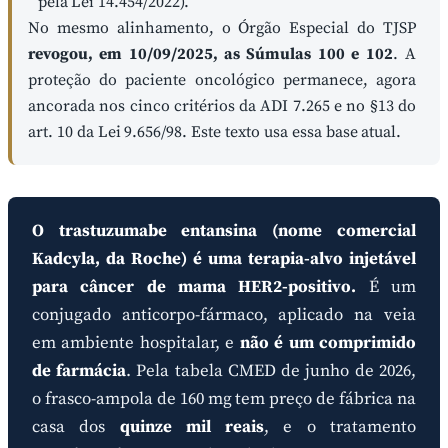
pela Lei 14.454/2022).
No mesmo alinhamento, o Órgão Especial do TJSP
revogou, em 10/09/2025, as Súmulas 100 e 102
. A
proteção do paciente oncológico permanece, agora
ancorada nos cinco critérios da ADI 7.265 e no §13 do
art. 10 da Lei 9.656/98. Este texto usa essa base atual.
O trastuzumabe entansina (nome comercial
Kadcyla, da Roche) é uma terapia-alvo injetável
para câncer de mama HER2-positivo.
É um
conjugado anticorpo-fármaco, aplicado na veia
em ambiente hospitalar, e
não é um comprimido
de farmácia
. Pela tabela CMED de junho de 2026,
o frasco-ampola de 160 mg tem preço de fábrica na
casa dos
quinze mil reais
, e o tratamento