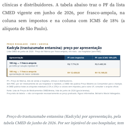
clínicas e distribuidores. A tabela abaixo traz o PF da lista
CMED vigente em junho de 2026, por frasco-ampola, na
coluna sem impostos e na coluna com ICMS de 18% (a
alíquota de São Paulo).
PREÇO REGULADO · CMED / ANVISA
Kadcyla (trastuzumabe entansina): preço por apresentação
Lista CMED de junho de 2026 · Preço de Fábrica por frasco-ampola, em reais · uso hospitalar (sem PMC)
Apresentação
PF sem impostos
PF com ICMS 18% (SP)
100 mg — 1 frasco-ampola
R$ 7.774,39
R$ 9.480,96
pó liófilo p/ solução injetável IV
160 mg — 1 frasco-ampola
R$ 12.439,03
R$ 15.169,55
apresentação de maior conteúdo
PF = Preço de Fábrica, teto de venda a hospitais, clínicas e distribuidores.
Sem PMC: por ser medicamento de uso hospitalar e injetável, a CMED não publica Preço Máximo ao Consumidor para o Kadcyla.
A CMED publica todas as alíquotas estaduais (12% a 23%) e a coluna sem impostos; para outra UF, consultar o arquivo oficial.
Fonte: Lista de Preços de Medicamentos CMED/Anvisa, lista de junho de 2026 (gov.br/anvisa).
Preço-teto de tabela — não corresponde necessariamente ao preço praticado. Figura informativa. Belisário Maciel Advogados.
Preço do trastuzumabe entansina (Kadcyla) por apresentação, pela
tabela CMED de junho de 2026. Por ser injetável de uso hospitalar, tem