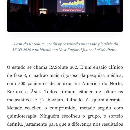
O estudo RASolute 302 foi apresentado na sessão plenária da
ASCO 2026 e publicado no New England Journal of Medicine.
O estudo se chama RASolute 302. É um ensaio clínico
de fase 3, o padrão mais rigoroso da pesquisa médica,
com 500 pacientes de centros na América do Norte,
Europa e Ásia. Todos tinham câncer de pâncreas
metastático e já haviam falhado à quimioterapia.
Metade recebeu o comprimido, metade seguiu com
quimioterapia. Ninguém escolheu o grupo, o sorteio
definiu, justamente para que a diferença nos resultados