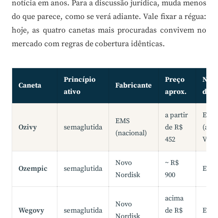
notícia em anos. Para a discussão jurídica, muda menos
do que parece, como se verá adiante. Vale fixar a régua:
hoje, as quatro canetas mais procuradas convivem no
mercado com regras de cobertura idênticas.
Princípio
Preço
No p
Caneta
Fabricante
ativo
aprox.
de s
a partir
Excl
EMS
Ozivy
semaglutida
de R$
(art. 
(nacional)
452
VI)
Novo
~ R$
Ozempic
semaglutida
Excl
Nordisk
900
acima
Novo
Wegovy
semaglutida
de R$
Excl
Nordisk