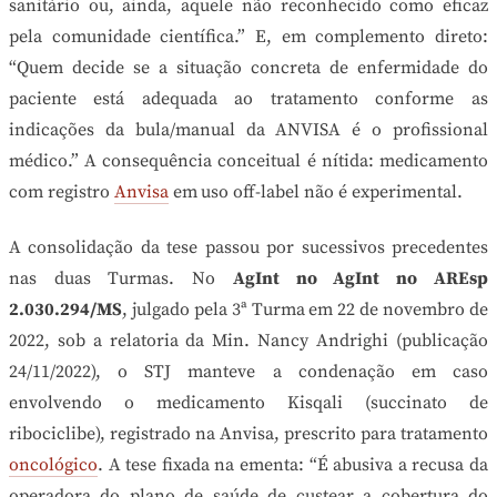
sanitário ou, ainda, aquele não reconhecido como eficaz
pela comunidade científica.” E, em complemento direto:
“Quem decide se a situação concreta de enfermidade do
paciente está adequada ao tratamento conforme as
indicações da bula/manual da ANVISA é o profissional
médico.” A consequência conceitual é nítida: medicamento
com registro
Anvisa
em uso off-label não é experimental.
A consolidação da tese passou por sucessivos precedentes
nas duas Turmas. No
AgInt no AgInt no AREsp
2.030.294/MS
, julgado pela 3ª Turma em 22 de novembro de
2022, sob a relatoria da Min. Nancy Andrighi (publicação
24/11/2022), o STJ manteve a condenação em caso
envolvendo o medicamento Kisqali (succinato de
ribociclibe), registrado na Anvisa, prescrito para tratamento
oncológico
. A tese fixada na ementa: “É abusiva a recusa da
operadora do plano de saúde de custear a cobertura do