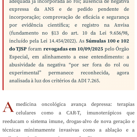
adequada já incorporada ao rol; ausência de negativa
expressa da ANS e de pedido pendente de
incorporação; comprovação de eficácia e segurança
por evidência científica; e registro na Anvisa
(fundamento no §13 do art. 10 da Lei 9.656/98,
incluído pela Lei 14.454/2022). As
Súmulas 100 e 102
do TJSP
foram
revogadas em 10/09/2025
pelo Órgão
Especial, em alinhamento a esse entendimento: a
abusividade da negativa “por ser fora do rol ou
experimental” permanece reconhecida, agora
analisada à luz dos critérios da ADI 7.265.
A
medicina oncológica avança depressa: terapias
celulares como a CAR-T, imunoterápicos que
reeducam o sistema imune, drogas-alvo de nova geração e
técnicas minimamente invasivas como a ablação e a