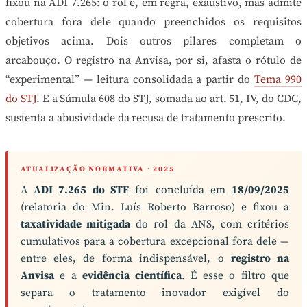
fixou na ADI 7.265: o rol é, em regra, exaustivo, mas admite
cobertura fora dele quando preenchidos os requisitos
objetivos acima. Dois outros pilares completam o
arcabouço. O registro na Anvisa, por si, afasta o rótulo de
“experimental” — leitura consolidada a partir do
Tema 990
do STJ
. E a Súmula 608 do STJ, somada ao art. 51, IV, do CDC,
sustenta a abusividade da recusa de tratamento prescrito.
ATUALIZAÇÃO NORMATIVA · 2025
A
ADI 7.265 do STF
foi concluída em
18/09/2025
(relatoria do Min. Luís Roberto Barroso) e fixou a
taxatividade mitigada
do rol da ANS, com critérios
cumulativos para a cobertura excepcional fora dele —
entre eles, de forma indispensável, o
registro na
Anvisa
e a
evidência científica
. É esse o filtro que
separa o tratamento inovador exigível do