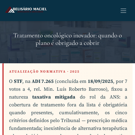
Pular
para
o
conteúdo
Tratamento oncológico inovador: quando o
plano é obrigado a cobrir
ATUALIZAÇÃO NORMATIVA · 2025
O
STF
, na
ADI 7.265
(concluída em
18/09/2025
, por 7
votos a 4, rel. Min. Luís Roberto Barroso), fixou a
natureza
taxativa mitigada
do rol da ANS: a
cobertura de tratamento fora da lista é obrigatória
quando presentes, cumulativamente, os cinco
critérios definidos pelo Tribunal — prescrição médica
fundamentada; inexistência de alternativa terapêutica