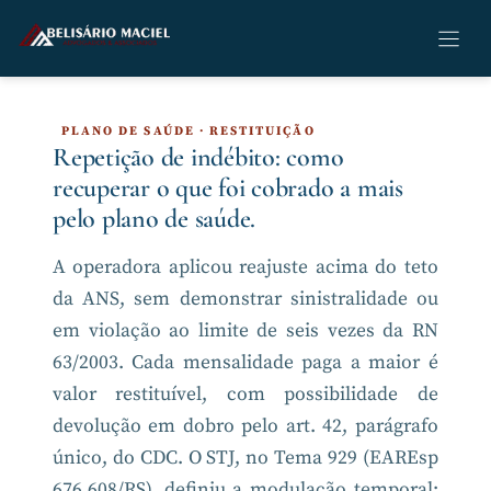
Pular
para
o
conteúdo
PLANO DE SAÚDE · RESTITUIÇÃO
Repetição de indébito: como
recuperar o que foi cobrado a mais
pelo plano de saúde.
A operadora aplicou reajuste acima do teto
da ANS, sem demonstrar sinistralidade ou
em violação ao limite de seis vezes da RN
63/2003. Cada mensalidade paga a maior é
valor restituível, com possibilidade de
devolução em dobro pelo art. 42, parágrafo
único, do CDC. O STJ, no Tema 929 (EAREsp
676.608/RS), definiu a modulação temporal: