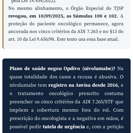
pela Lei 14.454/2022).
No mesmo alinhamento, o Órgão Especial do TJSP
revogou, em 10/09/2025, as Súmulas 100 e 102
. A
proteção do paciente oncológico permanece, agora
ancorada nos cinco critérios da ADI 7.265 e no §13 do
art. 10 da Lei 9.656/98. Este texto usa essa base atual.
Plano de saúde negou Opdivo (nivolumabe)?
Na
quase totalidade dos casos a recusa é abusiva. O
nivolumabe tem
registro na Anvisa desde 2016
, e
o tratamento oncológico prescrito costuma
preencher os cinco critérios da ADI 7.265/STF que
impõem a cobertura mesmo fora do rol. Com
prescrição do oncologista e a negativa em mãos, é
possível pedir
tutela de urgência
e, com a petição