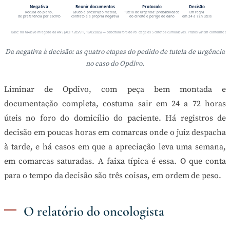
Negativa
Reunir documentos
Protocolo
Decisão
Recusa do plano,
Laudo e prescrição médica,
Tutela de urgência: probabilidade
Em regra
de preferência por escrito
contrato e a própria negativa
do direito e perigo de dano
em 24 a 72h úteis
Base: rol taxativo mitigado da ANS (ADI 7.265/STF, 18/09/2025) — cobertura fora do rol exige os 5 critérios cumulativos. Prazos variam conforme a va
Da negativa à decisão: as quatro etapas do pedido de tutela de urgência
no caso do Opdivo.
Liminar de Opdivo, com peça bem montada e
documentação completa, costuma sair em 24 a 72 horas
úteis no foro do domicílio do paciente. Há registros de
decisão em poucas horas em comarcas onde o juiz despacha
à tarde, e há casos em que a apreciação leva uma semana,
em comarcas saturadas. A faixa típica é essa. O que conta
para o tempo da decisão são três coisas, em ordem de peso.
O relatório do oncologista