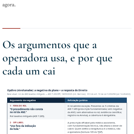
agora.
Os argumentos que a
operadora usa, e por que
cada um cai
Opdivo (nivolumabe): a negativa do plano × a resposta do Direito
Base atual: rol da ANS taxativo mitigado — ADI 7.265/STF, 18/09/2025 (rel. Barroso) · §13 do art. 10 da Lei 9.656/98 (Lei 14.454/22)
Argumento da negativa
Refutação jurídica
1 · FORA DO ROL
O rol admite exceção. Presentes os 5 critérios da
ADI 7.265 (prescrição fundamentada; sem negativa
“O procedimento não consta
da ANS; sem alternativa no rol; evidência científica;
no rol da ANS.”
registro na Anvisa), a cobertura é obrigatória.
Rol taxativo mitigado (ADI 7.265).
2 · OFF-LABEL
A prescrição off-label pelo médico assistente,
com fundamentação técnica, não afasta o dever de
“Uso fora da indicação
cobrir. Quem define a terapêutica é o médico, não
da bula.”
a operadora (Súmula 105 do TJSP).