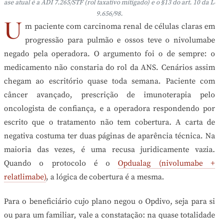
base atual é a ADI 7.265/STF (rol taxativo mitigado) e o §13 do art. 10 da Le
9.656/98.
U
m paciente com carcinoma renal de células claras em
progressão para pulmão e ossos teve o nivolumabe
negado pela operadora. O argumento foi o de sempre: o
medicamento não constaria do rol da ANS. Cenários assim
chegam ao escritório quase toda semana. Paciente com
câncer avançado, prescrição de imunoterapia pelo
oncologista de confiança, e a operadora respondendo por
escrito que o tratamento não tem cobertura. A carta de
negativa costuma ter duas páginas de aparência técnica. Na
maioria das vezes, é uma recusa juridicamente vazia.
Quando o protocolo é o
Opdualag (nivolumabe +
relatlimabe)
, a lógica de cobertura é a mesma.
Para o beneficiário cujo plano negou o Opdivo, seja para si
ou para um familiar, vale a constatação: na quase totalidade