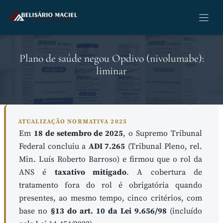
Pular
para
o
conteúdo
Plano de saúde negou Opdivo (nivolumabe):
liminar
ATUALIZAÇÃO NORMATIVA 2025
Em
18 de setembro de 2025
, o Supremo Tribunal
Federal concluiu a
ADI 7.265
(Tribunal Pleno, rel.
Min. Luís Roberto Barroso) e firmou que o rol da
ANS é
taxativo mitigado
. A cobertura de
tratamento fora do rol é obrigatória quando
presentes, ao mesmo tempo, cinco critérios, com
base no
§13 do art. 10 da Lei 9.656/98
(incluído