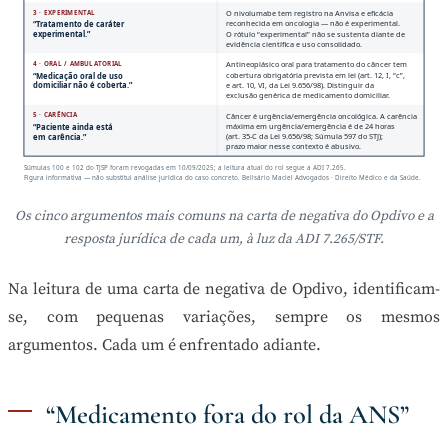
3 · EXPERIMENTAL
O nivolumabe tem registro na Anvisa e eficácia
reconhecida em oncologia — não é experimental.
“Tratamento de caráter
O rótulo “experimental” não se sustenta diante de
experimental.”
evidência científica e uso consolidado.
4 · ORAL / AMBULATORIAL
Antineoplásico oral para tratamento do câncer tem
cobertura obrigatória prevista em lei (art. 12, I, “c”,
“Medicação oral de uso
e art. 10, VI, da Lei 9.656/98). Distinguir da
domiciliar não é coberta.”
exclusão genérica de medicamento domiciliar.
5 · CARÊNCIA
Câncer é urgência/emergência oncológica. A carência
máxima em urgência/emergência é de 24 horas
“Paciente ainda está
(art. 35-C da Lei 9.656/98; Súmula 597 do STJ);
em carência.”
prazo maior nesse contexto é abusivo.
Súmulas 100 e 102 do TJSP foram revogadas em 10/09/2025; a leitura atual do rol segue a ADI 7.265.
Figura informativa — não substitui análise jurídica do caso concreto. Belisário Maciel Advogados · Direito Médico e da Saúde.
Os cinco argumentos mais comuns na carta de negativa do Opdivo e a
resposta jurídica de cada um, à luz da ADI 7.265/STF.
Na leitura de uma carta de negativa de Opdivo, identificam-
se, com pequenas variações, sempre os mesmos
argumentos. Cada um é enfrentado adiante.
“Medicamento fora do rol da ANS”