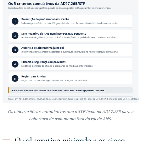
Os 5 critérios cumulativos da ADI 7.265/STF
Cobertura fora do rol só é obrigatória quando os cinco requisitos estão presentes ao mesmo tempo.
Prescrição do profissional assistente
1
Indicação por médico ou odontólogo assistente, com fundamentação técnica do caso concreto.
Sem negativa da ANS nem incorporação pendente
2
Ausência de negativa expressa da ANS e inexistência de pedido de incorporação em análise.
Ausência de alternativa já no rol
3
Inexistência de tratamento adequado e substituto já previsto no rol de cobertura obrigatória.
Eficácia e segurança comprovadas
4
Evidência científica de eficácia e segurança do medicamento indicado.
Registro na Anvisa
5
Registro do produto na Agência Nacional de Vigilância Sanitária.
Requisitos cumulativos: a falta de um único critério afasta a obrigação de cobertura.
Fonte: STF, ADI 7.265 (Pleno, 18/09/2025, rel. Min. Barroso). Base legal: art. 10, §13, da Lei 9.656/98, incluído pela Lei 14.454/2022.
Os cinco critérios cumulativos que o STF fixou na ADI 7.265 para a
cobertura de tratamento fora do rol da ANS.
O rol taxativo mitigado e os cinco