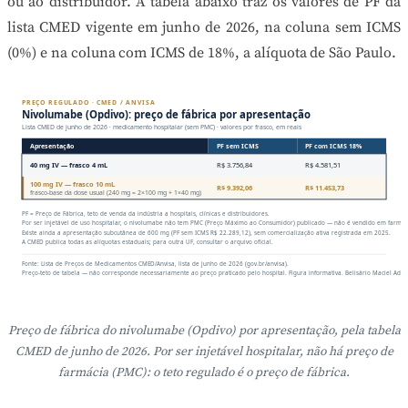
ou ao distribuidor. A tabela abaixo traz os valores de PF da
lista CMED vigente em junho de 2026, na coluna sem ICMS
(0%) e na coluna com ICMS de 18%, a alíquota de São Paulo.
PREÇO REGULADO · CMED / ANVISA
Nivolumabe (Opdivo): preço de fábrica por apresentação
Lista CMED de junho de 2026 · medicamento hospitalar (sem PMC) · valores por frasco, em reais
Apresentação
PF sem ICMS
PF com ICMS 18%
40 mg IV — frasco 4 mL
R$ 3.756,84
R$ 4.581,51
100 mg IV — frasco 10 mL
R$ 9.392,06
R$ 11.453,73
frasco-base da dose usual (240 mg = 2×100 mg + 1×40 mg)
PF = Preço de Fábrica, teto de venda da indústria a hospitais, clínicas e distribuidores.
Por ser injetável de uso hospitalar, o nivolumabe não tem PMC (Preço Máximo ao Consumidor) publicado — não é vendido em farmác
Existe ainda a apresentação subcutânea de 600 mg (PF sem ICMS R$ 22.289,12), sem comercialização ativa registrada em 2025.
A CMED publica todas as alíquotas estaduais; para outra UF, consultar o arquivo oficial.
Fonte: Lista de Preços de Medicamentos CMED/Anvisa, lista de junho de 2026 (gov.br/anvisa).
Preço-teto de tabela — não corresponde necessariamente ao preço praticado pelo hospital. Figura informativa. Belisário Maciel Adv
Preço de fábrica do nivolumabe (Opdivo) por apresentação, pela tabela
CMED de junho de 2026. Por ser injetável hospitalar, não há preço de
farmácia (PMC): o teto regulado é o preço de fábrica.