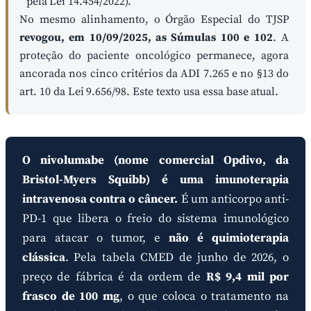
pela Lei 14.454/2022).
No mesmo alinhamento, o Órgão Especial do TJSP
revogou, em 10/09/2025, as Súmulas 100 e 102
. A
proteção do paciente oncológico permanece, agora
ancorada nos cinco critérios da ADI 7.265 e no §13 do
art. 10 da Lei 9.656/98. Este texto usa essa base atual.
O nivolumabe (nome comercial Opdivo, da
Bristol-Myers Squibb) é uma imunoterapia
intravenosa contra o câncer.
É um anticorpo anti-
PD-1 que libera o freio do sistema imunológico
para atacar o tumor, e
não é quimioterapia
clássica
. Pela tabela CMED de junho de 2026, o
preço de fábrica é da ordem de
R$ 9,4 mil por
frasco de 100 mg
, o que coloca o tratamento na