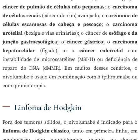
câncer de pulmão de células não pequenas
; o
carcinoma
de células renais
(câncer de rim) avançado; o
carcinoma de
células escamosas de cabeça e pescoço
; o
carcinoma
urotelial
(bexiga e vias urinárias); o câncer de
esôfago e da
junção gastroesofágica
; o
câncer gástrico
; o
carcinoma
hepatocelular
(fígado); e o
câncer colorretal
com
instabilidade de microssatélites (MSI-H) ou deficiência de
reparo do DNA (dMMR). Em muitos desses cenários, o
nivolumabe é usado em combinação com o ipilimumabe ou
com quimioterapia.
Linfoma de Hodgkin
Fora dos tumores sólidos, o nivolumabe é indicado para o
linfoma de Hodgkin clássico
, tanto em primeira linha, em
combinação com quimioterapia, quanto na doença