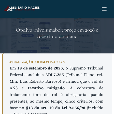
Pular
para
o
conteúdo
Opdivo (nivolumabe): preço em 2026 e
cobertura do plano
ATUALIZAÇÃO NORMATIVA 2025
Em
18 de setembro de 2025
, o Supremo Tribunal
Federal concluiu a
ADI 7.265
(Tribunal Pleno, rel.
Min. Luís Roberto Barroso) e firmou que o rol da
ANS é
taxativo mitigado
. A cobertura de
tratamento fora do rol é obrigatória quando
presentes, ao mesmo tempo, cinco critérios, com
base no
§13 do art. 10 da Lei 9.656/98
(incluído