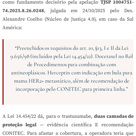
como fundamento decisório pela apelação
TJSP 1004751-
74.2025.8.26.0248
, julgada em 24/10/2025 pelo Des.
Alexandre Coelho (Núcleo de Justiça 4.0), em caso da Sul
América:
“Preenchidos os requisitos do art. 10, §13, I e II da Lei
9.656/98 (incluídos pela Lei 14.454/22). Docetaxel no Rol
de Procedimentos para combinação com
antineoplásicos. Herceptin com indicação em bula para
mama HER2+ metastático, além de recomendação de
incorporação pelo CONITEC para primeira linha.”
A Lei 14.454/22 dá, para o trastuzumabe,
duas camadas de
proteção legal
— evidência científica E recomendação
CONITEC. Para afastar a cobertura, a operadora teria que