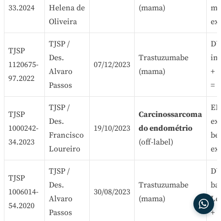
33.2024
Helena de
(mama)
mé
Oliveira
ex
TJSP /
DU
TJSP
Des.
Trastuzumabe
in
1120675-
07/12/2023
Alvaro
(mama)
+ 
97.2022
Passos
= 
TJSP /
ER
TJSP
Carcinossarcoma
Des.
ex
1000242-
19/10/2023
do endométrio
Francisco
be
34.2023
(off-label)
Loureiro
exi
TJSP /
DU
TJSP
Des.
Trastuzumabe
ba
1006014-
30/08/2023
Alvaro
(mama)
Le
54.2020
Passos
+ 