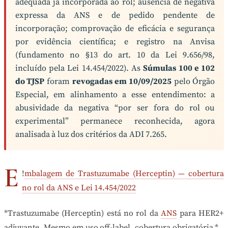
adequada já incorporada ao rol; ausência de negativa
expressa da ANS e de pedido pendente de
incorporação; comprovação de eficácia e segurança
por evidência científica; e registro na Anvisa
(fundamento no §13 do art. 10 da Lei 9.656/98,
incluído pela Lei 14.454/2022). As
Súmulas 100 e 102
do TJSP
foram
revogadas em 10/09/2025
pelo Órgão
Especial, em alinhamento a esse entendimento: a
abusividade da negativa “por ser fora do rol ou
experimental” permanece reconhecida, agora
analisada à luz dos critérios da ADI 7.265.
E
!
mbalagem de Trastuzumabe (Herceptin) — cobertura
no rol da ANS e Lei 14.454/2022
*Trastuzumabe (Herceptin) está no rol da
ANS
para HER2+
adjuvante. Mesmo em uso off-label, cobertura obrigatória.*