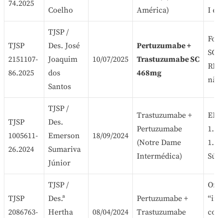
74.2025
Coelho
América)
I e
TJSP /
Fo
TJSP
Des. José
Pertuzumabe +
SC
2151107-
Joaquim
10/07/2025
Trastuzumabe SC
RN
86.2025
dos
468mg
nã
Santos
TJSP /
Trastuzumabe +
ER
TJSP
Des.
Pertuzumabe
1.
1005611-
Emerson
18/09/2024
(Notre Dame
1.
26.2024
Sumariva
Intermédica)
Sú
Júnior
TJSP /
Off
TJSP
Des.ª
Pertuzumabe +
“i
2086763-
Hertha
08/04/2024
Trastuzumabe
co