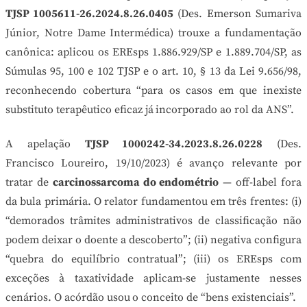
TJSP 1005611-26.2024.8.26.0405
(Des. Emerson Sumariva
Júnior, Notre Dame Intermédica) trouxe a fundamentação
canônica: aplicou os EREsps 1.886.929/SP e 1.889.704/SP, as
Súmulas 95, 100 e 102 TJSP e o art. 10, § 13 da Lei 9.656/98,
reconhecendo cobertura “para os casos em que inexiste
substituto terapêutico eficaz já incorporado ao rol da ANS”.
A apelação
TJSP 1000242-34.2023.8.26.0228
(Des.
Francisco Loureiro, 19/10/2023) é avanço relevante por
tratar de
carcinossarcoma do endométrio
— off-label fora
da bula primária. O relator fundamentou em três frentes: (i)
“demorados trâmites administrativos de classificação não
podem deixar o doente a descoberto”; (ii) negativa configura
“quebra do equilíbrio contratual”; (iii) os EREsps com
exceções à taxatividade aplicam-se justamente nesses
cenários. O acórdão usou o conceito de “bens existenciais”.