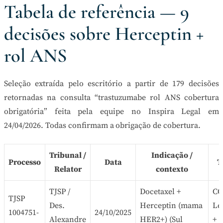
Tabela de referência — 9
decisões sobre Herceptin +
rol ANS
Seleção extraída pelo escritório a partir de 179 decisões
retornadas na consulta “trastuzumabe rol ANS cobertura
obrigatória” feita pela equipe no Inspira Legal em
24/04/2026. Todas confirmam a obrigação de cobertura.
Tribunal /
Indicação /
Processo
Data
T
Relator
contexto
TJSP /
Docetaxel +
CO
TJSP
Des.
Herceptin (mama
Le
1004751-
24/10/2025
Alexandre
HER2+) (Sul
+ a