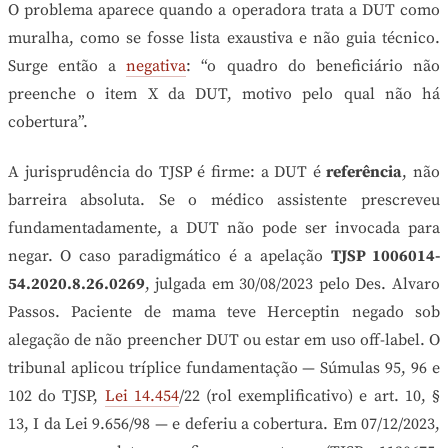
O problema aparece quando a operadora trata a DUT como
muralha, como se fosse lista exaustiva e não guia técnico.
Surge então a
negativa
: “o quadro do beneficiário não
preenche o item X da DUT, motivo pelo qual não há
cobertura”.
A jurisprudência do TJSP é firme: a DUT é
referência
, não
barreira absoluta. Se o médico assistente prescreveu
fundamentadamente, a DUT não pode ser invocada para
negar. O caso paradigmático é a apelação
TJSP 1006014-
54.2020.8.26.0269
, julgada em 30/08/2023 pelo Des. Alvaro
Passos. Paciente de mama teve Herceptin negado sob
alegação de não preencher DUT ou estar em uso off-label. O
tribunal aplicou tríplice fundamentação — Súmulas 95, 96 e
102 do TJSP,
Lei 14.454
/22 (rol exemplificativo) e art. 10, §
13, I da Lei 9.656/98 — e deferiu a cobertura. Em 07/12/2023,