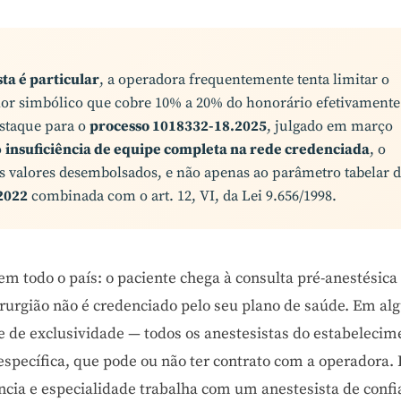
sta é particular
, a operadora frequentemente tenta limitar o
lor simbólico que cobre 10% a 20% do honorário efetivamente
estaque para o
processo 1018332-18.2025
, julgado em março
o
insuficiência de equipe completa na rede credenciada
, o
 valores desembolsados, e não apenas ao parâmetro tabelar 
2022
combinada com o art. 12, VI, da Lei 9.656/1998.
em todo o país: o paciente chega à consulta pré-anestésica
irurgião não é credenciado pelo seu plano de saúde. Em al
e de exclusividade — todos os anestesistas do estabelecim
específica, que pode ou não ter contrato com a operadora.
ência e especialidade trabalha com um anestesista de conf