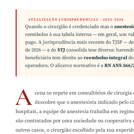
ATUALIZAÇÃO JURISPRUDENCIAL · 2025-2026
Quando o cirurgião é credenciado mas o
anestesi
reembolso à sua tabela interna — em geral, um va
pago. A jurisprudência mais recente do TJSP — d
de 2026 — e do
STJ
consolida tese diversa: havend
beneficiário tem direito ao
reembolso integral
dos
operadora. O alicerce normativo é a
RN ANS 566/
A
cena se repete em consultórios de cirurgia 
descobre que o anestesista indicado pelo c
hospitais, a equipe de anestesia trabalha em regim
são contratados por uma sociedade ou cooperativa 
outros casos, o cirurgião escolhido pela sua experi