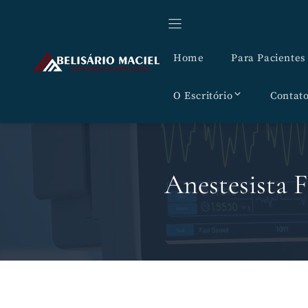
Pular
para
o
Home
Para Pacientes
conteúdo
O Escritório
Contat
Anestesista 