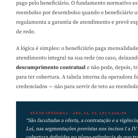
pago pelo beneficiário. O fundamento normativo e
reembolso por desembolso quando o beneficiário ut
regulamenta a garantia de atendimento e prevê exp
de rede.
A lógica é simples: o beneficiário paga mensalidad
atendimento integral na sua rede (no caso, deixand
descumprimento contratual
e não pode, depois, t
para ter cobertura. A tabela interna da operadora f
credenciados — não para servir de teto ao reembols
TEXTO INTEGRAL · ART. 12, VI, LEI 9.656/98
“São facultadas a oferta, a contratação e a vigência
Lei, nas segmentações previstas nos incisos I a IV 
cobertura definidas no plano-referência de que tr