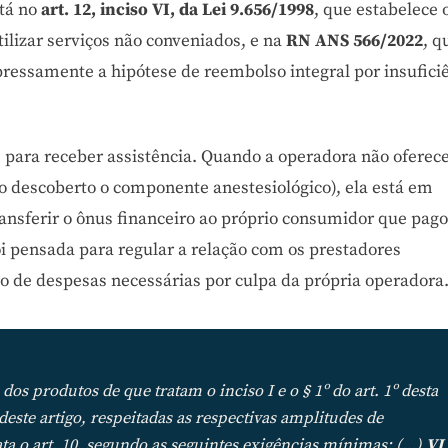
stá no
art. 12, inciso VI, da Lei 9.656/1998
, que estabelece 
ilizar serviços não conveniados, e na
RN ANS 566/2022
, q
ressamente a hipótese de reembolso integral por insufici
e para receber assistência. Quando a operadora não oferec
o descoberto o componente anestesiológico), ela está em
ransferir o ônus financeiro ao próprio consumidor que pag
oi pensada para regular a relação com os prestadores
o de despesas necessárias por culpa da própria operadora
 dos produtos de que tratam o inciso I e o § 1º do art. 1º desta
deste artigo, respeitadas as respectivas amplitudes de
ata o art. 10, segundo as seguintes exigências mínimas: (…)
VI