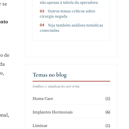
não apenas à tabela da operadora
r se
Outros temas críticos sobre
cirurgia negada
ento
Veja também análises temáticas
conectadas
to de
ada
o,
Temas no blog
Análises e atualizações por tema.
(1)
Home Care
(6)
Implantes Hormonais
onal,
(1)
Liminar