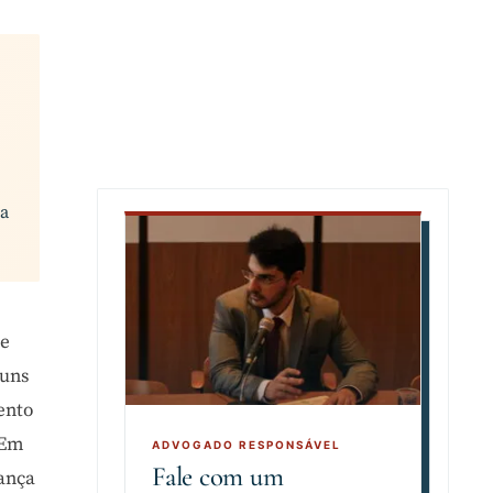
da
 e
guns
ento
 Em
Fale com um
iança