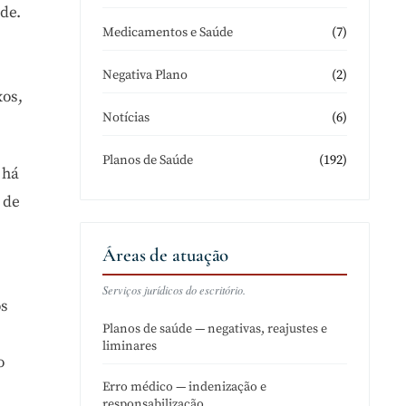
de.
(7)
Medicamentos e Saúde
(2)
Negativa Plano
xos,
(6)
Notícias
(192)
Planos de Saúde
 há
 de
Áreas de atuação
Serviços jurídicos do escritório.
os
Planos de saúde — negativas, reajustes e
liminares
o
Erro médico — indenização e
responsabilização