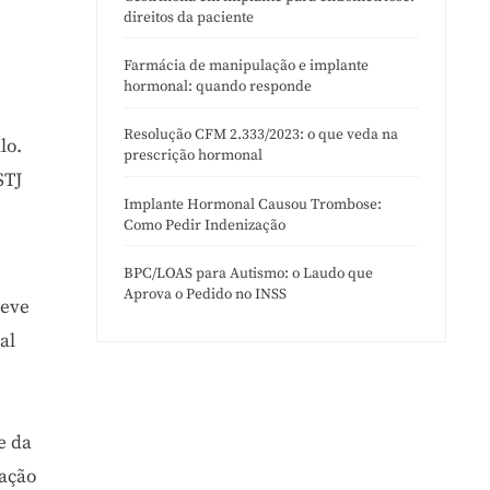
direitos da paciente
Farmácia de manipulação e implante
hormonal: quando responde
Resolução CFM 2.333/2023: o que veda na
lo.
prescrição hormonal
STJ
Implante Hormonal Causou Trombose:
Como Pedir Indenização
BPC/LOAS para Autismo: o Laudo que
Aprova o Pedido no INSS
teve
al
e
e da
cação