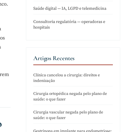
nco.
Saúde digital — IA, LGPD e telemedicina
Consultoria regulatória — operadoras e
hospitais
a
tos
s
Artigos Recentes
erem
Clínica cancelou a cirurgia: direitos e
indenização
Cirurgia ortopédica negada pelo plano de
saúde: o que fazer
Cirurgia vascular negada pelo plano de
saúde: o que fazer
o
Gestrinona em implante para endometriose: