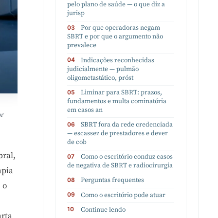
pelo plano de saúde — o que diz a
jurisp
Por que operadoras negam
SBRT e por que o argumento não
prevalece
Indicações reconhecidas
judicialmente — pulmão
oligometastático, próst
Liminar para SBRT: prazos,
fundamentos e multa cominatória
em casos an
or
SBRT fora da rede credenciada
— escassez de prestadores e dever
de cob
ral,
Como o escritório conduz casos
de negativa de SBRT e radiocirurgia
apia
Perguntas frequentes
 o
Como o escritório pode atuar
Continue lendo
rta