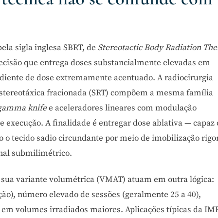
ela sigla inglesa SBRT, de
Stereotactic Body Radiation Th
precisão que entrega doses substancialmente elevadas em
radiente de dose extremamente acentuado. A radiocirurgia
a estereotáxica fracionada (SRT) compõem a mesma família
gamma knife
e aceleradores lineares com modulação
 execução. A finalidade é entregar dose ablativa — capaz
o tecido sadio circundante por meio de imobilização rigo
al submilimétrico.
 sua variante volumétrica (VMAT) atuam em outra lógica:
ação), número elevado de sessões (geralmente 25 a 40),
o em volumes irradiados maiores. Aplicações típicas da IM