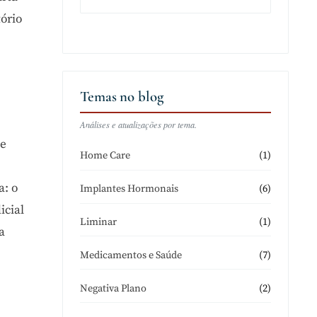
tório
Temas no blog
Análises e atualizações por tema.
de
(1)
Home Care
a: o
(6)
Implantes Hormonais
icial
(1)
Liminar
a
(7)
Medicamentos e Saúde
(2)
Negativa Plano