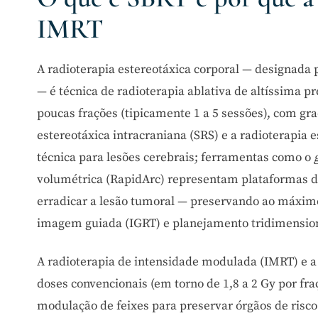
IMRT
A radioterapia estereotáxica corporal — designada p
— é técnica de radioterapia ablativa de altíssima 
poucas frações (tipicamente 1 a 5 sessões), com g
estereotáxica intracraniana (SRS) e a radioterapi
técnica para lesões cerebrais; ferramentas como o
volumétrica (RapidArc) representam plataformas de
erradicar a lesão tumoral — preservando ao máximo 
imagem guiada (IGRT) e planejamento tridimension
A radioterapia de intensidade modulada (IMRT) e a
doses convencionais (em torno de 1,8 a 2 Gy por fr
modulação de feixes para preservar órgãos de risc