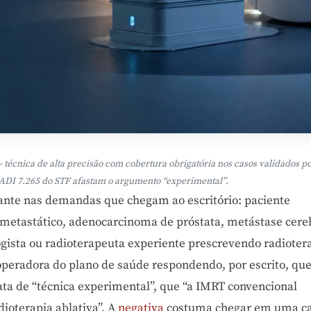
 técnica de alta precisão com cobertura obrigatória nos casos validados p
ADI 7.265 do STF afastam o argumento “experimental”.
ante nas demandas que chegam ao escritório: paciente
metastático, adenocarcinoma de próstata, metástase cereb
ogista ou radioterapeuta experiente prescrevendo radioter
 operadora do plano de saúde respondendo, por escrito, que
rata de “técnica experimental”, que “a IMRT convencional
dioterapia ablativa”. A
negativa
costuma chegar em uma ca