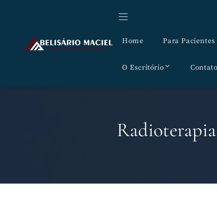
Pular
para
o
Home
Para Pacientes
conteúdo
O Escritório
Contat
Radioterapia