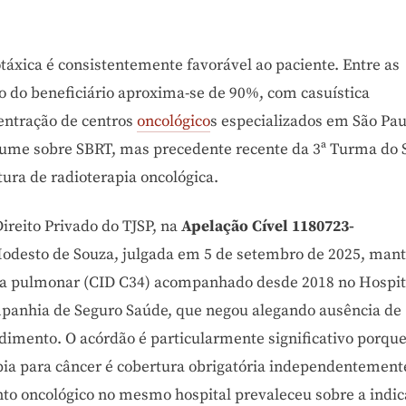
táxica é consistentemente favorável ao paciente. Entre as
ito do beneficiário aproxima-se de 90%, com casuística
entração de centros
oncológico
s especializados em São Pau
olume sobre SBRT, mas precedente recente da 3ª Turma do 
ura de radioterapia oncológica.
ireito Privado do TJSP, na
Apelação Cível 1180723-
 Modesto de Souza, julgada em 5 de setembro de 2025, man
sia pulmonar (CID C34) acompanhado desde 2018 no Hospit
ompanhia de Seguro Saúde, que negou alegando ausência de
dimento. O acórdão é particularmente significativo porqu
pia para câncer é cobertura obrigatória independentement
nto oncológico no mesmo hospital prevaleceu sobre a indi