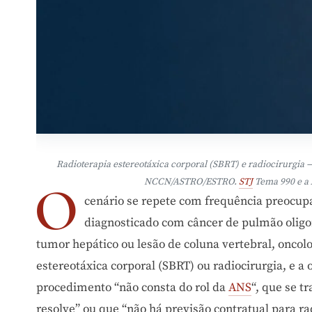
Radioterapia estereotáxica corporal (SBRT) e radiocirurgia —
O
NCCN/ASTRO/ESTRO.
STJ
Tema 990 e a 
cenário se repete com frequência preocup
diagnosticado com câncer de pulmão oligo
tumor hepático ou lesão de coluna vertebral, oncol
estereotáxica corporal (SBRT) ou radiocirurgia, e a
procedimento “não consta do rol da
ANS
“, que se t
resolve” ou que “não há previsão contratual para ra