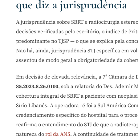
que diz a jurisprudência
A jurisprudência sobre SBRT e radiocirurgia estereo
decisões verificadas pelo escritório, o índice de êx
predominante no TJSP — o que se explica pela conc
Não há, ainda, jurisprudência STJ específica em v
assentou de modo geral a obrigatoriedade da cobert
Em decisão de elevada relevância, a 7ª Câmara de D
85.2023.8.26.0100
, sob a relatoria do Des. Ademir
cobertura integral de SBRT a paciente com neopla
Sírio-Libanês. A operadora ré foi a Sul América C
credenciamento específico do hospital para o proce
reafirma o entendimento do STJ de que a radiotera
natureza do
rol da ANS
. A continuidade de tratame