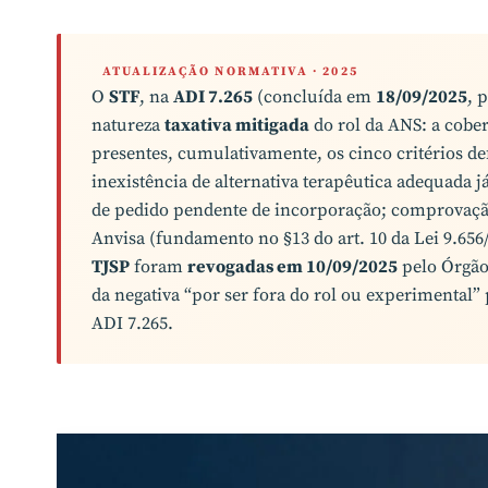
ATUALIZAÇÃO NORMATIVA · 2025
O
STF
, na
ADI 7.265
(concluída em
18/09/2025
, 
natureza
taxativa mitigada
do rol da ANS: a cober
presentes, cumulativamente, os cinco critérios d
inexistência de alternativa terapêutica adequada j
de pedido pendente de incorporação; comprovação d
Anvisa (fundamento no §13 do art. 10 da Lei 9.656/
TJSP
foram
revogadas em 10/09/2025
pelo Órgão
da negativa “por ser fora do rol ou experimental”
ADI 7.265.