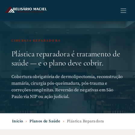
Pular
para
o
conteúdo
CIRURGIA REPARADORA
Plástica reparadora é tratamento de
saúde — e o plano deve cobrir.
Cobertura obrigatória de dermolipectomia, reconstrução
mamária, cirurgia pós-queimadura, pós-trauma e
correções congênitas. Reversão de negativas em São
Paulo via NIP ou ação judicial.
Início
›
Planos de Saúde
›
Plástica Reparadora