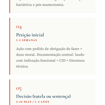
bariátrica e pós-mastectomia.
04
Petição inicial
1-2 SEMANAS
Ação com pedido de obrigação de fazer +
dano moral. Documentação central: laudo
com indicação funcional + CID + literatura
técnica.
05
Decisão (tutela ou sentença)
5-30 DIAS / 1-3 ANOS