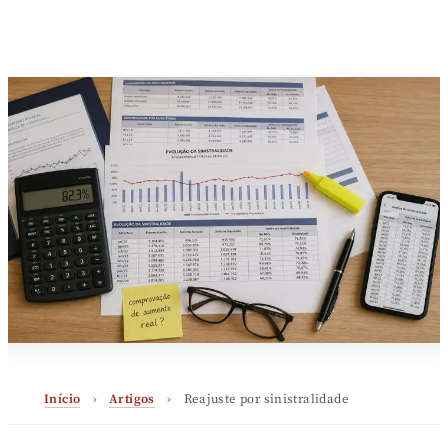
Início
›
Artigos
›
Reajuste por sinistralidade