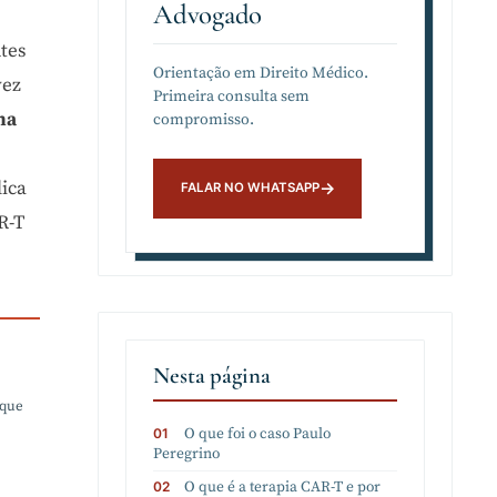
Advogado
ntes
Orientação em Direito Médico.
vez
Primeira consulta sem
ma
compromisso.
lica
R-T
Nesta página
 que
O que foi o caso Paulo
Peregrino
O que é a terapia CAR-T e por