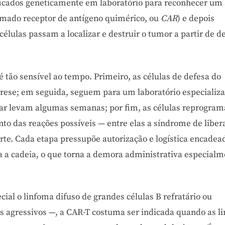
ficados geneticamente em laboratório para reconhecer um 
hamado receptor de antígeno quimérico, ou
CAR
) e depois
lulas passam a localizar e destruir o tumor a partir de d
é tão sensível ao tempo. Primeiro, as células de defesa do
rese; em seguida, seguem para um laboratório especializa
ular levam algumas semanas; por fim, as células reprogra
to das reações possíveis — entre elas a síndrome de liber
orte. Cada etapa pressupõe autorização e logística encadea
a a cadeia, o que torna a demora administrativa especial
ial o linfoma difuso de grandes células B refratário ou
s agressivos —, a CAR-T costuma ser indicada quando as l