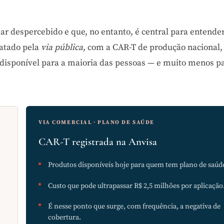
r despercebido e que, no entanto, é central para entender
ratado pela
via pública
, com a CAR-T de produção nacional,
a disponível para a maioria das pessoas — e muito menos p
VIA COMERCIAL · PLANO DE SAÚDE
CAR-T registrada na Anvisa
Produtos disponíveis hoje para quem tem plano de saúd
Custo que pode ultrapassar R$ 2,5 milhões por aplicação
É nesse ponto que surge, com frequência, a negativa de
cobertura.