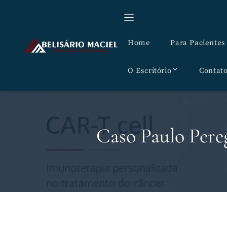
Pular
para
o
Home
Para Pacientes
conteúdo
O Escritório
Contat
Caso Paulo Pereg