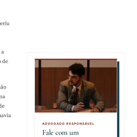
eriu
 a
o de
não
uma
de
havia
Fale com um