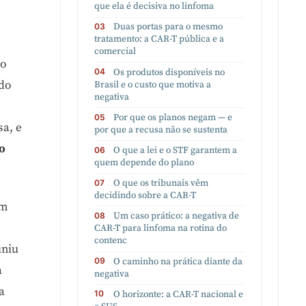
que ela é decisiva no linfoma
Duas portas para o mesmo
tratamento: a CAR-T pública e a
comercial
lo
Os produtos disponíveis no
 do
Brasil e o custo que motiva a
negativa
e
Por que os planos negam — e
sa, e
por que a recusa não se sustenta
do
O que a lei e o STF garantem a
quem depende do plano
O que os tribunais vêm
decidindo sobre a CAR-T
am
Um caso prático: a negativa de
CAR-T para linfoma na rotina do
contenc
uniu
O caminho na prática diante da
a
negativa
a
O horizonte: a CAR-T nacional e