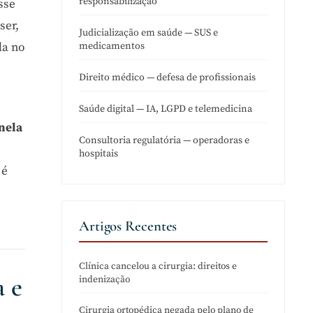
responsabilização
sse
ser,
Judicialização em saúde — SUS e
medicamentos
da no
Direito médico — defesa de profissionais
Saúde digital — IA, LGPD e telemedicina
nela
Consultoria regulatória — operadoras e
hospitais
 é
Artigos Recentes
Clínica cancelou a cirurgia: direitos e
 e
indenização
Cirurgia ortopédica negada pelo plano de