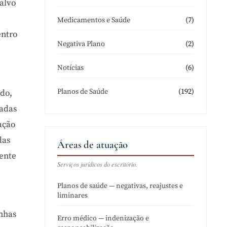
alvo
(7)
Medicamentos e Saúde
entro
(2)
Negativa Plano
(6)
Notícias
(192)
Planos de Saúde
do,
madas
ação
das
Áreas de atuação
mente
Serviços jurídicos do escritório.
Planos de saúde — negativas, reajustes e
liminares
inhas
Erro médico — indenização e