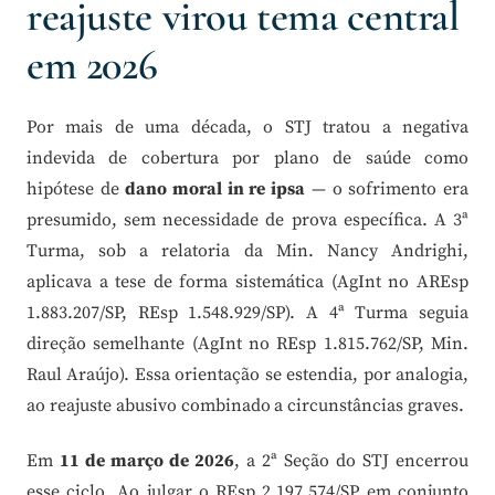
reajuste virou tema central
em 2026
Por mais de uma década, o STJ tratou a negativa
indevida de cobertura por plano de saúde como
hipótese de
dano moral in re ipsa
— o sofrimento era
presumido, sem necessidade de prova específica. A 3ª
Turma, sob a relatoria da Min. Nancy Andrighi,
aplicava a tese de forma sistemática (AgInt no AREsp
1.883.207/SP, REsp 1.548.929/SP). A 4ª Turma seguia
direção semelhante (AgInt no REsp 1.815.762/SP, Min.
Raul Araújo). Essa orientação se estendia, por analogia,
ao reajuste abusivo combinado a circunstâncias graves.
Em
11 de março de 2026
, a 2ª Seção do STJ encerrou
esse ciclo. Ao julgar o REsp 2.197.574/SP em conjunto