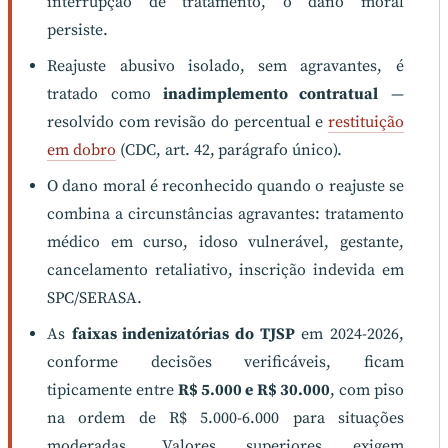
interrupção de tratamento, o dano moral
persiste.
Reajuste abusivo isolado, sem agravantes, é
tratado como
inadimplemento contratual
—
resolvido com revisão do percentual e
restituição
em dobro
(CDC, art. 42, parágrafo único).
O dano moral é reconhecido quando o reajuste se
combina a circunstâncias agravantes: tratamento
médico em curso, idoso vulnerável, gestante,
cancelamento retaliativo, inscrição indevida em
SPC/SERASA.
As
faixas indenizatórias do TJSP
em 2024-2026,
conforme decisões verificáveis, ficam
tipicamente entre
R$ 5.000 e R$ 30.000
, com piso
na ordem de R$ 5.000-6.000 para situações
moderadas. Valores superiores exigem