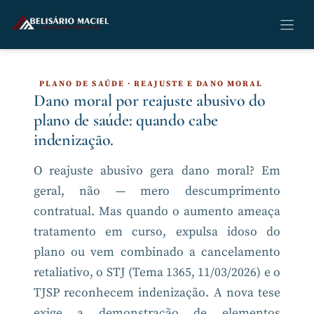
Pular
para
o
conteúdo
PLANO DE SAÚDE · REAJUSTE E DANO MORAL
Dano moral por reajuste abusivo do
plano de saúde: quando cabe
indenização.
O reajuste abusivo gera dano moral? Em
geral, não — mero descumprimento
contratual. Mas quando o aumento ameaça
tratamento em curso, expulsa idoso do
plano ou vem combinado a cancelamento
retaliativo, o STJ (Tema 1365, 11/03/2026) e o
TJSP reconhecem indenização. A nova tese
exige a demonstração de elementos