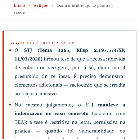
Início
›
Artigos
›
Dano moral reajuste plano de
saúde
O QUE VOCÊ PRECISA SABER
O
STJ (Tema 1365, REsp 2.197.574/SP,
11/03/2026)
firmou tese de que a recusa indevida
de cobertura
não
gera, por si só, dano moral
presumido (in re ipsa). É preciso demonstrar
elementos adicionais — raciocínio que se irradia
ao reajuste abusivo.
No mesmo julgamento, o STJ
manteve a
indenização no caso concreto
(paciente com
TEA): a tese é restritiva na letra, permissiva na
prática — quando há vulnerabilidade ou