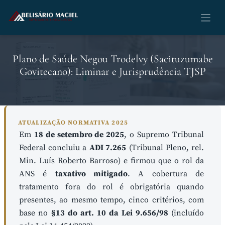
Pular
para
o
conteúdo
Plano de Saúde Negou Trodelvy (Sacituzumabe
Govitecano): Liminar e Jurisprudência TJSP
ATUALIZAÇÃO NORMATIVA 2025
Em
18 de setembro de 2025
, o Supremo Tribunal
Federal concluiu a
ADI 7.265
(Tribunal Pleno, rel.
Min. Luís Roberto Barroso) e firmou que o rol da
ANS é
taxativo mitigado
. A cobertura de
tratamento fora do rol é obrigatória quando
presentes, ao mesmo tempo, cinco critérios, com
base no
§13 do art. 10 da Lei 9.656/98
(incluído