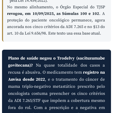
pela Lei 14.454/2022).
No mesmo alinhamento, o Órgão Especial do TJSP
revogou, em 10/09/2025, as Súmulas 100 e 102
. A
proteção do paciente oncológico permanece, agora
ancorada nos cinco critérios da ADI 7.265 e no §13 do
art. 10 da Lei 9.656/98. Este texto usa essa base atual.
Plano de saúde negou o Trodelvy (sacituzumabe
govitecana)?
Na quase totalidade dos casos a
recusa é abusiva. O medicamento tem
registro na
Anvisa desde 2022
, e o tratamento do câncer de
mama triplo-negativo metastático prescrito pelo
oncologista costuma preencher os cinco critérios
da ADI 7.265/STF que impõem a cobertura mesmo
fora do rol. Com a prescrição e a negativa em