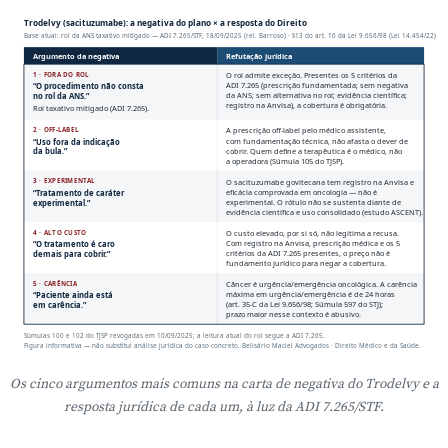
Trodelvy (sacituzumabe): a negativa do plano × a resposta do Direito
Base atual: rol da ANS taxativo mitigado — ADI 7.265/STF, 18/09/2025 (rel. Barroso) · §13 do art. 10 da Lei 9.656/98 (Lei 14.454/22)
Argumento da negativa
Refutação jurídica
1 · FORA DO ROL
O rol admite exceção. Presentes os 5 critérios da
ADI 7.265 (prescrição fundamentada; sem negativa
“O procedimento não consta
da ANS; sem alternativa no rol; evidência científica;
no rol da ANS.”
registro na Anvisa), a cobertura é obrigatória.
Rol taxativo mitigado (ADI 7.265).
2 · OFF-LABEL
A prescrição off-label pelo médico assistente,
com fundamentação técnica, não afasta o dever de
“Uso fora da indicação
cobrir. Quem define a terapêutica é o médico, não
da bula.”
a operadora (Súmula 105 do TJSP).
3 · EXPERIMENTAL
O sacituzumabe govitecana tem registro na Anvisa e
eficácia comprovada em oncologia — não é
“Tratamento de caráter
experimental. O rótulo não se sustenta diante de
experimental.”
evidência científica e uso consolidado (estudo ASCENT).
4 · ALTO CUSTO
O custo elevado, por si só, não legitima a recusa.
Com registro na Anvisa, prescrição médica e os 5
“O tratamento é caro
critérios da ADI 7.265 presentes, o preço não é
demais para cobrir.”
fundamento jurídico para negar a cobertura.
5 · CARÊNCIA
Câncer é urgência/emergência oncológica. A carência
máxima em urgência/emergência é de 24 horas
“Paciente ainda está
(art. 35-C da Lei 9.656/98; Súmula 597 do STJ);
em carência.”
prazo maior nesse contexto é abusivo.
Súmulas 100 e 102 do TJSP revogadas em 10/09/2025; a leitura atual do rol segue a ADI 7.265.
Figura informativa — não substitui análise jurídica do caso concreto. Belisário Maciel Advogados · Direito Médico e da Saúde.
Os cinco argumentos mais comuns na carta de negativa do Trodelvy e a
resposta jurídica de cada um, à luz da ADI 7.265/STF.