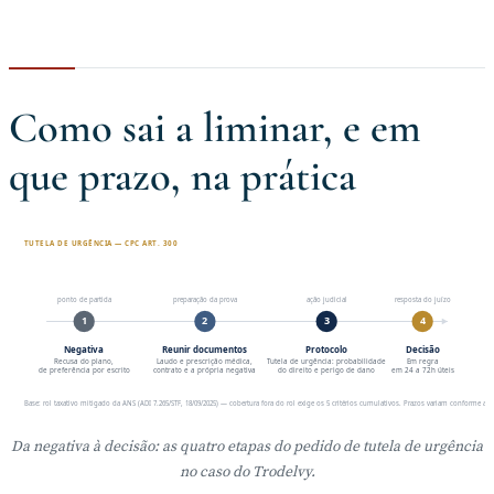
Como sai a liminar, e em
que prazo, na prática
TUTELA DE URGÊNCIA — CPC ART. 300
ponto de partida
preparação da prova
ação judicial
resposta do juízo
1
2
3
4
Negativa
Reunir documentos
Protocolo
Decisão
Recusa do plano,
Laudo e prescrição médica,
Tutela de urgência: probabilidade
Em regra
de preferência por escrito
contrato e a própria negativa
do direito e perigo de dano
em 24 a 72h úteis
Base: rol taxativo mitigado da ANS (ADI 7.265/STF, 18/09/2025) — cobertura fora do rol exige os 5 critérios cumulativos. Prazos variam conforme a va
Da negativa à decisão: as quatro etapas do pedido de tutela de urgência
no caso do Trodelvy.