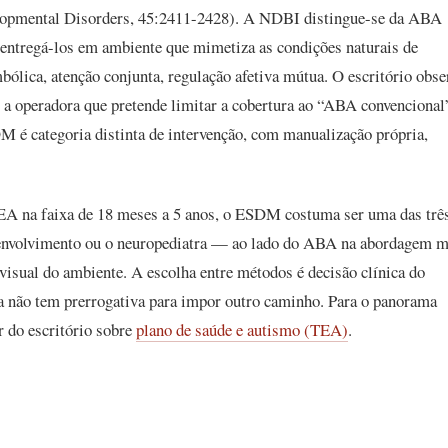
lopmental Disorders, 45:2411-2428). A NDBI distingue-se da ABA
 entregá-los em ambiente que mimetiza as condições naturais de
bólica, atenção conjunta, regulação afetiva mútua. O escritório obse
— a operadora que pretende limitar a cobertura ao “ABA convencional
M é categoria distinta de intervenção, com manualização própria,
TEA na faixa de 18 meses a 5 anos, o ESDM costuma ser uma das trê
envolvimento ou o neuropediatra — ao lado do ABA na abordagem m
isual do ambiente. A escolha entre métodos é decisão clínica do
ra não tem prerrogativa para impor outro caminho. Para o panorama
r do escritório sobre
plano de saúde e autismo (TEA)
.