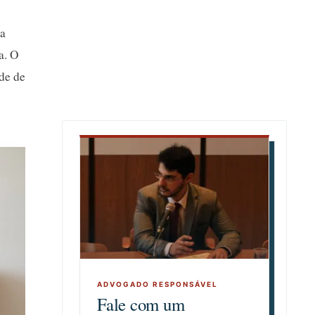
ra
a. O
de de
Fale com um