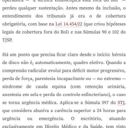
operadora — “a técnica endoscópica está fora do Rol” —
perdeu qualquer sustentação. Antes mesmo da inclusão, o
entendimento dos tribunais já era o de cobertura
obrigatória, com base na
Lei 14.454/22
(que criou hipóteses
legais de cobertura fora do Rol) e nas Súmulas 90 e 102 do
TJSP.
Há um ponto que precisa ficar claro desde o início: hérnia
de disco não é, automaticamente, quadro eletivo. Quando a
compressão radicular evolui para déficit motor progressivo,
perda de força, parestesia incapacitante ou — no extremo —
síndrome de cauda equina (com retenção urinária,
anestesia em sela e perda do controle esfincteriano), o caso
se torna urgência médica. Aplica-se a Súmula 597 do
STJ
,
que considera abusiva a carência superior a 24 horas para
urgência ou emergência. O escritório, atuando
exclusivamente em Direito Médico e da Saúde, tem visto