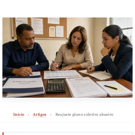
Início
›
Artigos
›
Reajuste plano coletivo abusivo