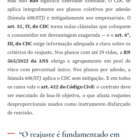
mas isso
não
significa liberdade ilimitada. O CDC se
aplica integralmente aos planos coletivos por adesão
(Súmula 608/STJ) e mitigadamente aos empresariais. O
art. 51, IV, do CDC
torna nulas cláusulas que coloquem
o consumidor em desvantagem exagerada — e o
art. 6º,
III, do CDC
exige informação adequada e clara sobre os
critérios do reajuste. Nos planos com até 29 vidas, a
RN
565/2022 da ANS
obriga o agrupamento em pool de
risco com percentual único. Nos planos por adesão, a
Súmula 608/STJ aplica o CDC sem mitigação. E em todos
os casos vale o
art. 422 do Código Civil
: o contrato deve
ser executado de boa-fé objetiva, o que afasta reajustes
desproporcionais usados como instrumento disfarçado
de rescisão.
“O reajuste é fundamentado em