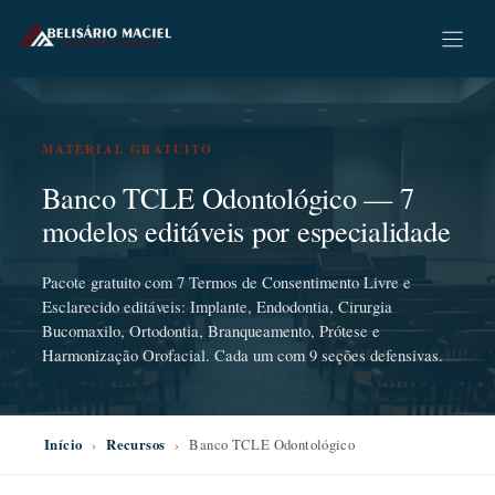
Pular
para
o
conteúdo
MATERIAL GRATUITO
Banco TCLE Odontológico — 7
modelos editáveis por especialidade
Pacote gratuito com 7 Termos de Consentimento Livre e
Esclarecido editáveis: Implante, Endodontia, Cirurgia
Bucomaxilo, Ortodontia, Branqueamento, Prótese e
Harmonização Orofacial. Cada um com 9 seções defensivas.
Início
›
Recursos
›
Banco TCLE Odontológico