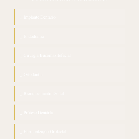
↓ Implante Dentário
↓ Endodontia
↓ Cirurgia Bucomaxilofacial
↓ Ortodontia
↓ Branqueamento Dental
↓ Prótese Dentária
↓ Harmonização Orofacial