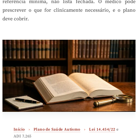
referência mínima, não lista fechada. O médico pode
prescrever o que for clinicamente necessário, e o plano
deve cobrir.
Início
›
Plano de Saúde Autismo
›
Lei 14.454/22
e
ADI 7.265