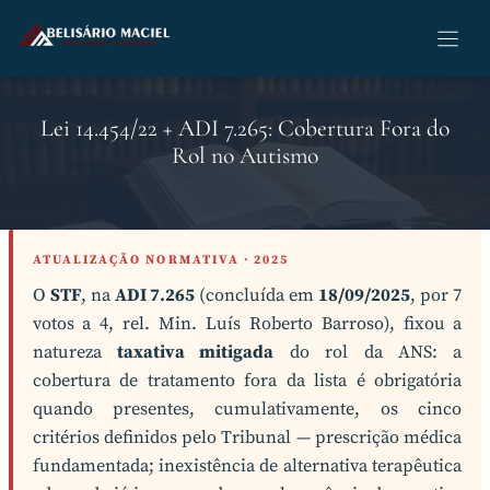
Pular
para
o
conteúdo
Lei 14.454/22 + ADI 7.265: Cobertura Fora do
Rol no Autismo
ATUALIZAÇÃO NORMATIVA · 2025
O
STF
, na
ADI 7.265
(concluída em
18/09/2025
, por 7
votos a 4, rel. Min. Luís Roberto Barroso), fixou a
natureza
taxativa mitigada
do rol da ANS: a
cobertura de tratamento fora da lista é obrigatória
quando presentes, cumulativamente, os cinco
critérios definidos pelo Tribunal — prescrição médica
fundamentada; inexistência de alternativa terapêutica