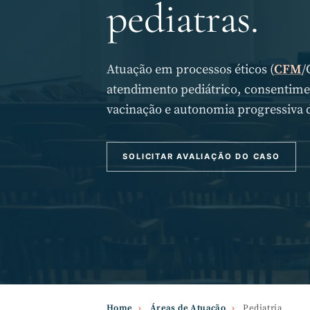
pediatras.
Atuação em processos éticos (
CFM
/
atendimento pediátrico, consentime
vacinação e autonomia progressiva d
SOLICITAR AVALIAÇÃO DO CASO
Home
›
Áreas de Atuação
›
Pediatria