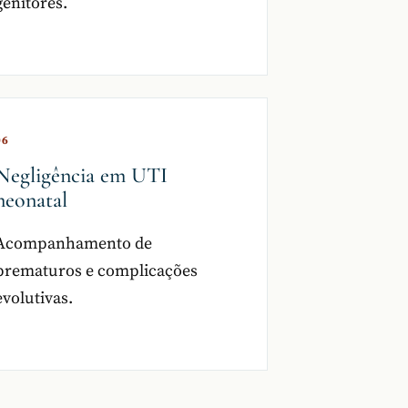
genitores.
06
Negligência em UTI
neonatal
Acompanhamento de
prematuros e complicações
evolutivas.