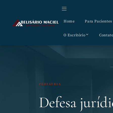
Pular
para
o
Home
Para Pacientes
conteúdo
O Escritório
Contat
PEDIATRIA
Defesa jurídi